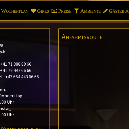
Wochenplan
Girls
Preise
Ambiente
Gästebu
Anfahrtsroute
8a
eck
 +41 71 888 88 66
 +41 79 447 66 66
l.: +43 664 443 66 66
en:
 Donnerstag
2.00 Uhr
amstag
3.00 Uhr